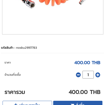
รหัสสินค้า :
nosku29917783
400.00 THB
ราคา
จำนวนที่จะซื้อ
ราคารวม
400.00 THB