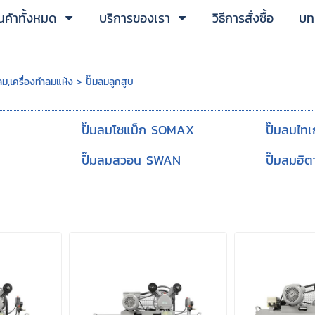
นค้าทั้งหมด
บริการของเรา
วิธีการสั่งซื้อ
บทค
ลม,เครื่องทำลมแห้ง
>
ปั๊มลมลูกสูบ
ปั๊มลมโซแม็ก SOMAX
ปั๊มลมไท
ปั๊มลมสวอน SWAN
ปั๊มลมฮิต